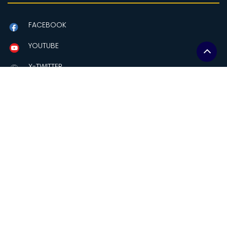
FACEBOOK
YOUTUBE
X-TWITTER
Contactanos
Amazonas y Av Eloy Alfaro
Edificio MAG, piso 2.
Quito-Ecuador
comunicacion@soberaniaalimentaria.gob.ec
+(593-2)2559241