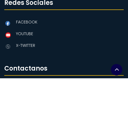
Redes Sociales
FACEBOOK
YOUTUBE
X-TWITTER
Contactanos
Amazonas y Av Eloy Alfaro
Edificio MAG, piso 2.
Quito-Ecuador
comunicacion@soberaniaalimentaria.gob.ec
+(593-2)2559241