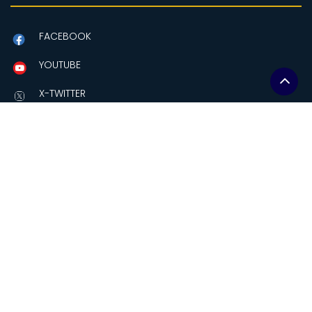
FACEBOOK
YOUTUBE
X-TWITTER
Contactanos
Amazonas y Av Eloy Alfaro
Edificio MAG, piso 2.
Quito-Ecuador
comunicacion@soberaniaalimentaria.gob.ec
+(593-2)2559241