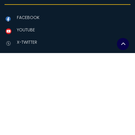
FACEBOOK
YOUTUBE
X-TWITTER
Contactanos
Amazonas y Av Eloy Alfaro
Edificio MAG, piso 2.
Quito-Ecuador
comunicacion@soberaniaalimentaria.gob.ec
+(593-2)2559241