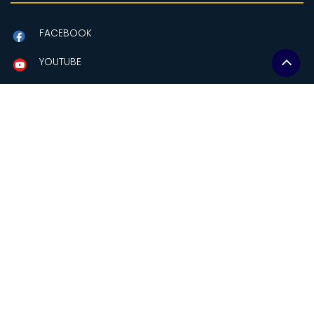
FACEBOOK
YOUTUBE
X-TWITTER
Contactanos
Amazonas y Av Eloy Alfaro
Edificio MAG, piso 2.
Quito-Ecuador
comunicacion@soberaniaalimentaria.gob.ec
+(593-2)2559241